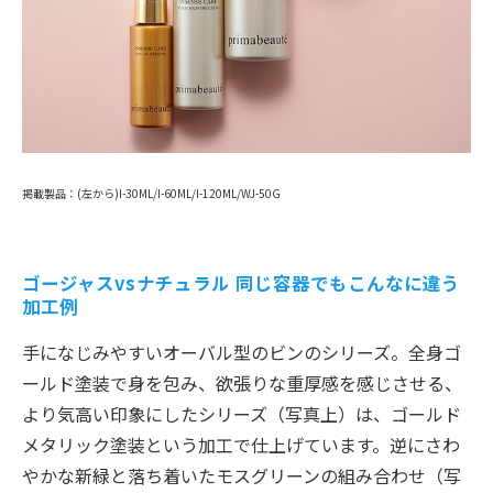
掲載製品：(左から)I-30ML/I-60ML/I-120ML/WJ-50G
ゴージャスvsナチュラル 同じ容器でもこんなに違う
加工例
手になじみやすいオーバル型のビンのシリーズ。全身ゴ
ールド塗装で身を包み、欲張りな重厚感を感じさせる、
より気高い印象にしたシリーズ（写真上）は、ゴールド
メタリック塗装という加工で仕上げています。逆にさわ
やかな新緑と落ち着いたモスグリーンの組み合わせ（写