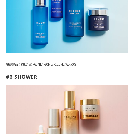
掲載製品：(左から)I-60ML/I-30ML/I-120ML/WJ-50G
#6 SHOWER