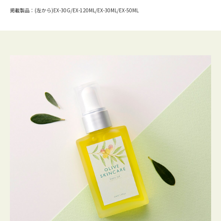
掲載製品：(左から)EX-30G/EX-120ML/EX-30ML/EX-50ML