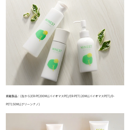
掲載製品：(左から)ER-PE200ML(バイオマスPE)/ER-PET120ML(バイオマスPET)/D-
PET150ML(グリーンナノ)