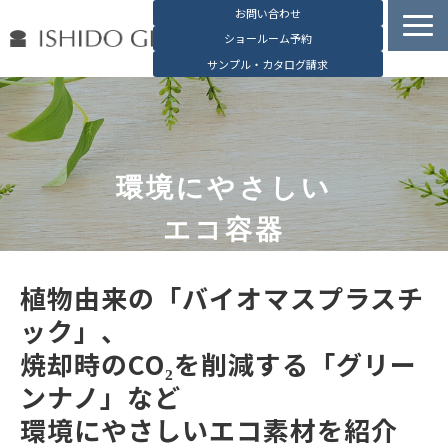
お問い合わせ
ショールーム予約
サンプル・カタログ請求
容器検索
デジタルカタログ
石堂硝子の特長
環境にやさしい
石堂硝子が選ばれる理由
エコ容器
お役立ち資料
ブログ
植物由来の「バイオマスプラスチ
会社概要
ック」、
English
焼却時のCO₂を削減する「グリー
ンナノ」など
環境にやさしいエコ素材を紹介