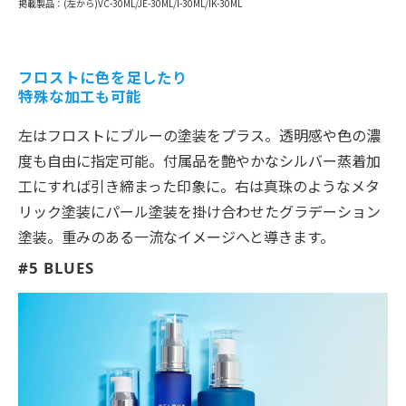
掲載製品：(左から)VC-30ML/JE-30ML/I-30ML/IK-30ML
フロストに色を足したり
特殊な加工も可能
左はフロストにブルーの塗装をプラス。透明感や色の濃
度も自由に指定可能。付属品を艶やかなシルバー蒸着加
工にすれば引き締まった印象に。右は真珠のようなメタ
リック塗装にパール塗装を掛け合わせたグラデーション
塗装。重みのある一流なイメージへと導きます。
#5 BLUES