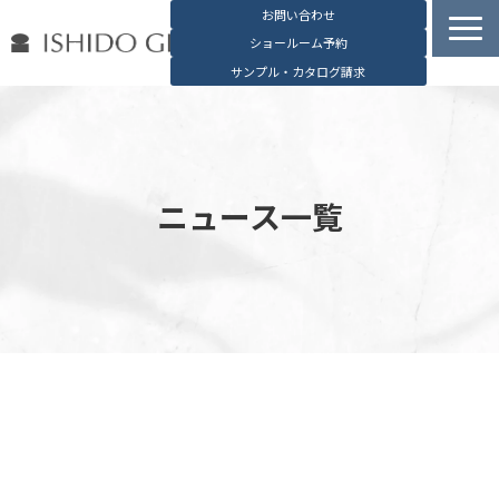
お問い合わせ
ショールーム予約
サンプル・カタログ請求
容器検索
デジタルカタログ
石堂硝子の特長
ニュース一覧
石堂硝子が選ばれる理由
お役立ち資料
ブログ
会社概要
English