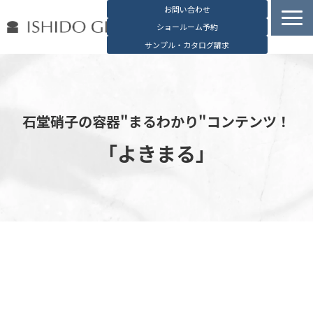
お問い合わせ
ショールーム予約
サンプル・カタログ請求
容器検索
デジタルカタログ
石堂硝子の特長
石堂硝子の容器"まるわかり"コンテンツ！
石堂硝子が選ばれる理由
「よきまる」
お役立ち資料
ブログ
会社概要
English