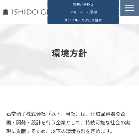
お問い合わせ
ショールーム予約
サンプル・カタログ請求
容器検索
デジタルカタログ
環境方針
石堂硝子の特長
石堂硝子が選ばれる理由
お役立ち資料
ブログ
会社概要
English
石堂硝子株式会社（以下、当社）は、化粧品容器の企
画・開発・設計を行う企業として、持続可能な社会の実
現に貢献するため、以下の環境方針を定めます。