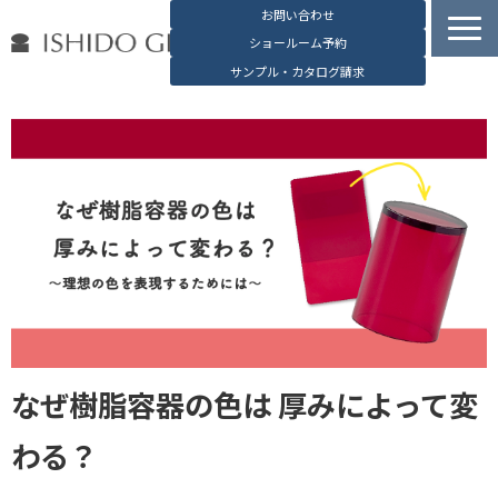
お問い合わせ
ショールーム予約
サンプル・カタログ請求
容器検索
デジタルカタログ
石堂硝子の特長
石堂硝子が選ばれる理由
お役立ち資料
ブログ
会社概要
English
なぜ樹脂容器の色は 厚みによって変
わる？