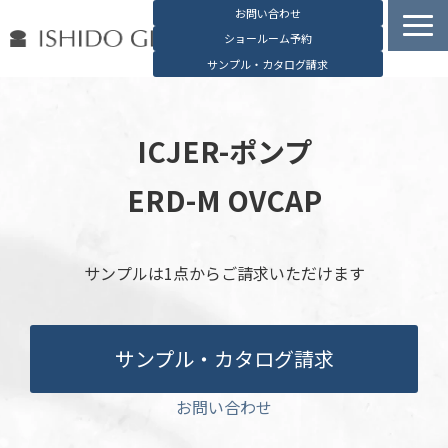
お問い合わせ
ショールーム予約
サンプル・カタログ請求
容器検索
デジタルカタログ
ICJER-ポンプ
石堂硝子の特長
ERD-M OVCAP
石堂硝子が選ばれる理由
お役立ち資料
サンプルは1点からご請求いただけます
ブログ
会社概要
English
サンプル・カタログ請求
お問い合わせ