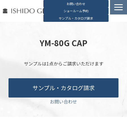
お問い合わせ
ショールーム予約
サンプル・カタログ請求
容器検索
デジタルカタログ
YM-80G CAP
石堂硝子の特長
石堂硝子が選ばれる理由
サンプルは1点からご請求いただけます
お役立ち資料
ブログ
サンプル・カタログ請求
会社概要
English
お問い合わせ