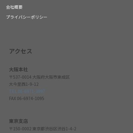
会社概要
プライバシーポリシー
アクセス
大阪本社
〒537-0014 大阪府大阪市東成区
大今里西1-9-12
TEL 06-6971-3897
FAX 06-6974-1095
東京支店
〒150-0002 東京都渋谷区渋谷1-4-2