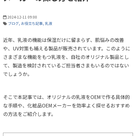
2024-12-11 09:00
ブログ
お役立ち記事
乳液
近年、乳液の機能は保湿だけに留まらず、肌悩みの改善
や、UV対策も補える製品が販売されています。このように
さまざまな機能をもつ乳液を、自社のオリジナル製品とし
て、製造を検討されているご担当者さまもいるのではない
でしょうか。
そこで本記事では、オリジナルの乳液をOEMで作る具体的
な手順や、化粧品OEMメーカーを効率よく探せるおすすめ
の方法をご紹介します。