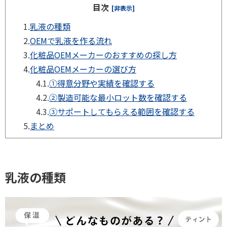
目次
[非表示]
1.
乳液の種類
2.
OEMで乳液を作る流れ
3.
化粧品OEMメーカーのおすすめの探し方
4.
化粧品OEMメーカーの選び方
4.1.
①得意分野や実績を確認する
4.2.
②製造可能な最小ロット数を確認する
4.3.
③サポートしてもらえる範囲を確認する
5.
まとめ
乳液の種類