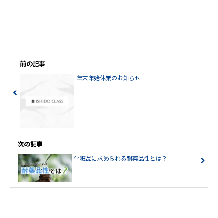
前の記事
年末年始休業のお知らせ
次の記事
化粧品に求められる耐薬品性とは？