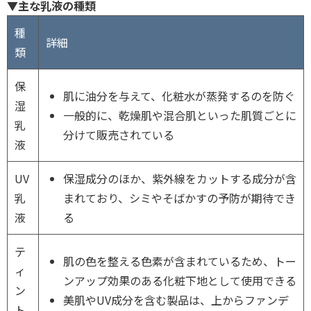
▼主な乳液の種類
種
詳細
類
保
肌に油分を与えて、化粧水が蒸発するのを防ぐ
湿
一般的に、乾燥肌や混合肌といった肌質ごとに
乳
分けて販売されている
液
UV
保湿成分のほか、紫外線をカットする成分が含
乳
まれており、シミやそばかすの予防が期待でき
液
る
テ
肌の色を整える色素が含まれているため、トー
ィ
ンアップ効果のある化粧下地として使用できる
ン
美肌やUV成分を含む製品は、上からファンデ
ト