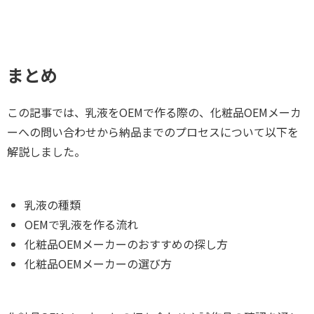
まとめ
この記事では、乳液をOEMで作る際の、化粧品OEMメーカ
ーへの問い合わせから納品までのプロセスについて以下を
解説しました。
乳液の種類
OEMで乳液を作る流れ
化粧品OEMメーカーのおすすめの探し方
化粧品OEMメーカーの選び方