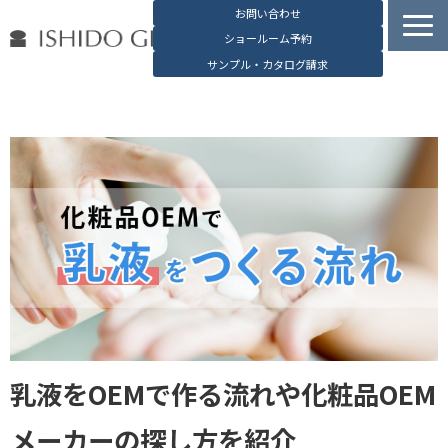
お問い合わせ
ショールーム予約
サンプル・カタログ請求
容器検索
デジタルカタログ
石堂硝子の特長
石堂硝子が選ばれる理由
お役立ち資料
ブログ
会社概要
English
乳液をOEMで作る流れや化粧品OEM
メーカーの探し方を紹介