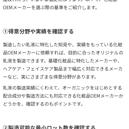
OEMメーカーを選ぶ際の基準をご紹介します。
①得意分野や実績を確認する
製造したい乳液に特化した知見や、実績をもっている化粧
品OEMメーカーに依頼すれば、目的に合ったオリジナルの
乳液を製造できます。基礎化粧品に特化したメーカーや、
ヘアケア・フェイスケア製品まで幅広く対応できるメーカ
ーなど、実にさまざまな得意分野があります。
乳液の製造実績にくわえて、オーガニックをはじめとする
配合成分や製造方法にも対応できる化粧品OEMメーカーか
どうかを、確認するのもポイントです。
②製造可能な最小ロット数を確認する