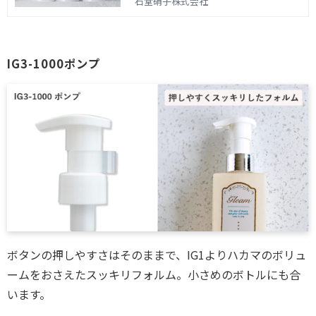
大容量のエアレス容器はあまり多くあり
石堂硝子株式会社
ません。 石堂硝子では、60ml以上の大
容量タイプ「IGエアレスシリーズ」が4
種類あり、専用のエアレスポンプと組み
IG3-1000ポンプ
合わせてツライチのデザインができま
す。
ボタンの押しやすさはそのままで、IG1よりハカマのボリュ
ームをおさえたスッキリフォルム。小さめのボトルにも合
います。