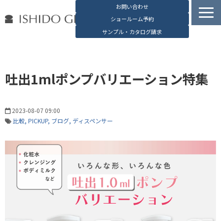
お問い合わせ
ショールーム予約
サンプル・カタログ請求
容器検索
デジタルカタログ
吐出1mlポンプバリエーション特集
石堂硝子の特長
石堂硝子が選ばれる理由
2023-08-07 09:00
お役立ち資料
比較
PICKUP
ブログ
ディスペンサー
ブログ
会社概要
English