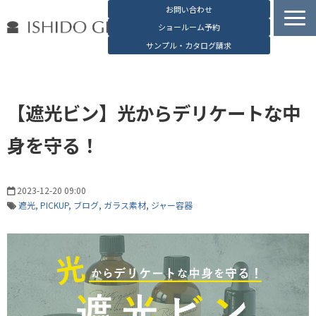
お問い合わせ
ショールーム予約
サンプル・カタログ請求
容器検索
デジタルカタログ
【遮光ビン】光からデリケートな中
石堂硝子の特長
身を守る！
石堂硝子が選ばれる理由
お役立ち資料
2023-12-20 09:00
ブログ
遮光
PICKUP
ブログ
ガラス素材
ジャー容器
会社概要
English