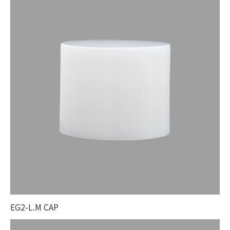
EG2-L.M CAP