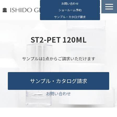
お問い合わせ
ショールーム予約
サンプル・カタログ請求
容器検索
デジタルカタログ
ST2-PET 120ML
石堂硝子の特長
石堂硝子が選ばれる理由
サンプルは1点からご請求いただけます
お役立ち資料
ブログ
サンプル・カタログ請求
会社概要
English
お問い合わせ