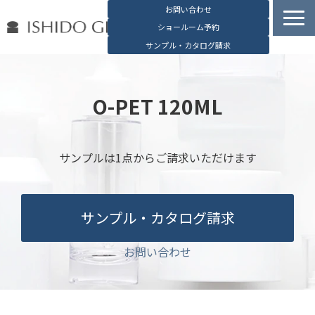
お問い合わせ
ショールーム予約
サンプル・カタログ請求
容器検索
デジタルカタログ
O-PET 120ML
石堂硝子の特長
石堂硝子が選ばれる理由
サンプルは1点からご請求いただけます
お役立ち資料
ブログ
サンプル・カタログ請求
会社概要
English
お問い合わせ