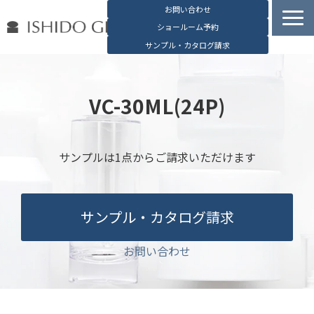
お問い合わせ
ショールーム予約
サンプル・カタログ請求
容器検索
デジタルカタログ
VC-30ML(24P)
石堂硝子の特長
石堂硝子が選ばれる理由
サンプルは1点からご請求いただけます
お役立ち資料
ブログ
サンプル・カタログ請求
会社概要
English
お問い合わせ