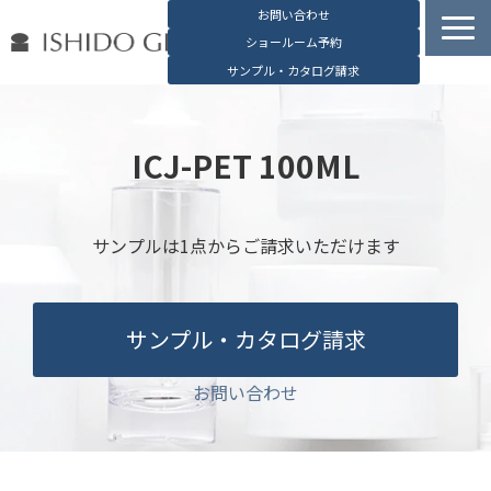
お問い合わせ
ショールーム予約
サンプル・カタログ請求
容器検索
デジタルカタログ
ICJ-PET 100ML
石堂硝子の特長
石堂硝子が選ばれる理由
サンプルは1点からご請求いただけます
お役立ち資料
ブログ
サンプル・カタログ請求
会社概要
English
お問い合わせ