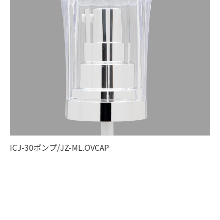
ICJ-30ポンプ/JZ-ML.OVCAP