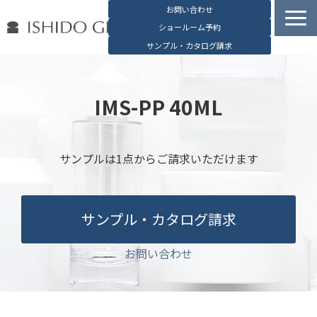
お問い合わせ
ショールーム予約
サンプル・カタログ請求
容器検索
デジタルカタログ
IMS-PP 40ML
石堂硝子の特長
石堂硝子が選ばれる理由
サンプルは1点からご請求いただけます
お役立ち資料
ブログ
サンプル・カタログ請求
会社概要
English
お問い合わせ