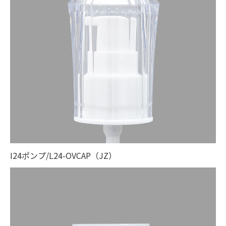
I24ポンプ/L24-OVCAP（JZ）