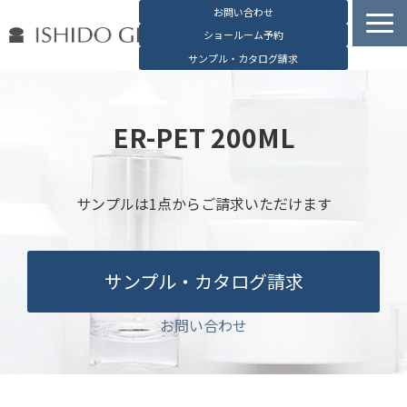
お問い合わせ
ショールーム予約
サンプル・カタログ請求
容器検索
デジタルカタログ
ER-PET 200ML
石堂硝子の特長
石堂硝子が選ばれる理由
サンプルは1点からご請求いただけます
お役立ち資料
ブログ
サンプル・カタログ請求
会社概要
English
お問い合わせ