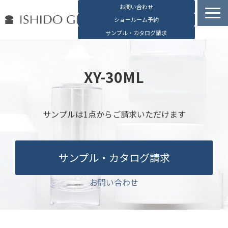
お問い合わせ
ショールーム予約
サンプル・カタログ請求
容器検索
デジタルカタログ
XY-30ML
石堂硝子の特長
石堂硝子が選ばれる理由
サンプルは1点からご請求いただけます
お役立ち資料
ブログ
サンプル・カタログ請求
会社概要
English
お問い合わせ