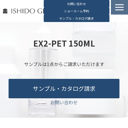
お問い合わせ
ショールーム予約
サンプル・カタログ請求
容器検索
デジタルカタログ
EX2-PET 150ML
石堂硝子の特長
石堂硝子が選ばれる理由
サンプルは1点からご請求いただけます
お役立ち資料
ブログ
サンプル・カタログ請求
会社概要
English
お問い合わせ