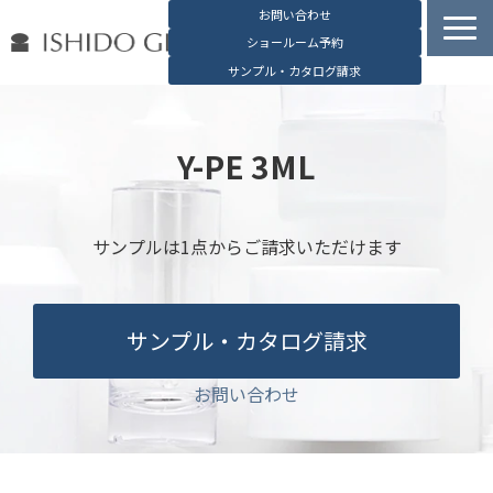
お問い合わせ
ショールーム予約
サンプル・カタログ請求
容器検索
デジタルカタログ
Y-PE 3ML
石堂硝子の特長
石堂硝子が選ばれる理由
サンプルは1点からご請求いただけます
お役立ち資料
ブログ
サンプル・カタログ請求
会社概要
English
お問い合わせ