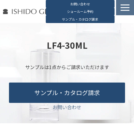
お問い合わせ
ショールーム予約
サンプル・カタログ請求
容器検索
デジタルカタログ
LF4-30ML
石堂硝子の特長
石堂硝子が選ばれる理由
サンプルは1点からご請求いただけます
お役立ち資料
ブログ
サンプル・カタログ請求
会社概要
English
お問い合わせ