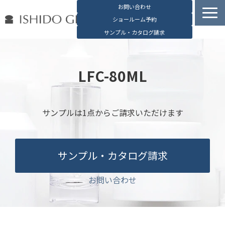
お問い合わせ
ショールーム予約
サンプル・カタログ請求
容器検索
デジタルカタログ
LFC-80ML
石堂硝子の特長
石堂硝子が選ばれる理由
サンプルは1点からご請求いただけます
お役立ち資料
ブログ
サンプル・カタログ請求
会社概要
English
お問い合わせ