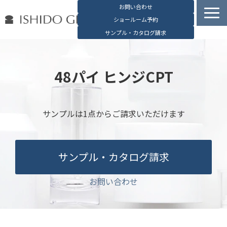
お問い合わせ
ショールーム予約
サンプル・カタログ請求
容器検索
デジタルカタログ
48パイ ヒンジCPT
石堂硝子の特長
石堂硝子が選ばれる理由
サンプルは1点からご請求いただけます
お役立ち資料
ブログ
サンプル・カタログ請求
会社概要
English
お問い合わせ