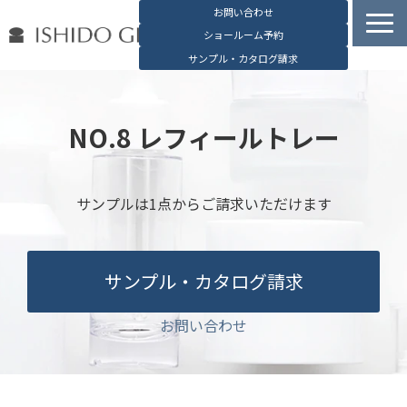
お問い合わせ
ショールーム予約
サンプル・カタログ請求
容器検索
デジタルカタログ
NO.8 レフィールトレー
石堂硝子の特長
石堂硝子が選ばれる理由
サンプルは1点からご請求いただけます
お役立ち資料
ブログ
サンプル・カタログ請求
会社概要
English
お問い合わせ