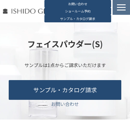
お問い合わせ
ショールーム予約
サンプル・カタログ請求
容器検索
デジタルカタログ
フェイスパウダー(S)
石堂硝子の特長
石堂硝子が選ばれる理由
サンプルは1点からご請求いただけます
お役立ち資料
ブログ
サンプル・カタログ請求
会社概要
English
お問い合わせ