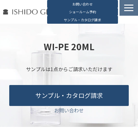
お問い合わせ
ショールーム予約
サンプル・カタログ請求
容器検索
デジタルカタログ
WI-PE 20ML
石堂硝子の特長
石堂硝子が選ばれる理由
サンプルは1点からご請求いただけます
お役立ち資料
ブログ
サンプル・カタログ請求
会社概要
English
お問い合わせ