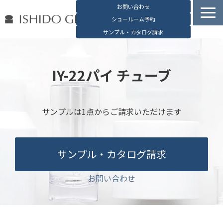
お問い合わせ
ショールーム予約
サンプル・カタログ請求
容器検索
デジタルカタログ
IY-22パイ チューブ
石堂硝子の特長
石堂硝子が選ばれる理由
サンプルは1点からご請求いただけます
お役立ち資料
ブログ
サンプル・カタログ請求
会社概要
English
お問い合わせ