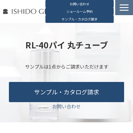
お問い合わせ
ショールーム予約
サンプル・カタログ請求
容器検索
デジタルカタログ
RL-40パイ 丸チューブ
石堂硝子の特長
石堂硝子が選ばれる理由
サンプルは1点からご請求いただけます
お役立ち資料
ブログ
サンプル・カタログ請求
会社概要
English
お問い合わせ