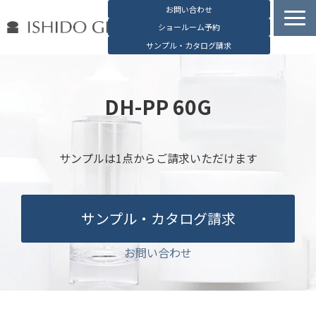
お問い合わせ
ショールーム予約
サンプル・カタログ請求
容器検索
デジタルカタログ
DH-PP 60G
石堂硝子の特長
石堂硝子が選ばれる理由
サンプルは1点からご請求いただけます
お役立ち資料
ブログ
サンプル・カタログ請求
会社概要
English
お問い合わせ