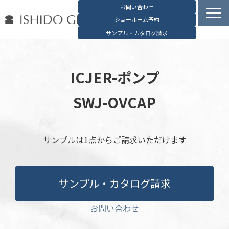
お問い合わせ
ショールーム予約
サンプル・カタログ請求
容器検索
デジタルカタログ
ICJER-ポンプ
石堂硝子の特長
SWJ-OVCAP
石堂硝子が選ばれる理由
お役立ち資料
サンプルは1点からご請求いただけます
ブログ
会社概要
English
サンプル・カタログ請求
お問い合わせ