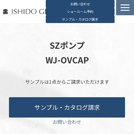
お問い合わせ
ショールーム予約
サンプル・カタログ請求
容器検索
デジタルカタログ
SZポンプ
石堂硝子の特長
WJ-OVCAP
石堂硝子が選ばれる理由
お役立ち資料
サンプルは1点からご請求いただけます
ブログ
会社概要
English
サンプル・カタログ請求
お問い合わせ