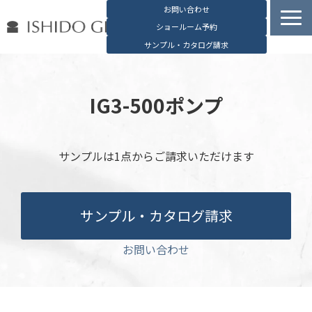
お問い合わせ
ショールーム予約
サンプル・カタログ請求
容器検索
デジタルカタログ
IG3-500ポンプ
石堂硝子の特長
石堂硝子が選ばれる理由
サンプルは1点からご請求いただけます
お役立ち資料
ブログ
サンプル・カタログ請求
会社概要
English
お問い合わせ