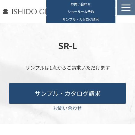
お問い合わせ
ショールーム予約
サンプル・カタログ請求
容器検索
デジタルカタログ
SR-L
石堂硝子の特長
石堂硝子が選ばれる理由
サンプルは1点からご請求いただけます
お役立ち資料
ブログ
サンプル・カタログ請求
会社概要
English
お問い合わせ