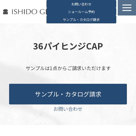
お問い合わせ
ショールーム予約
サンプル・カタログ請求
容器検索
デジタルカタログ
36パイヒンジCAP
石堂硝子の特長
石堂硝子が選ばれる理由
サンプルは1点からご請求いただけます
お役立ち資料
ブログ
サンプル・カタログ請求
会社概要
English
お問い合わせ