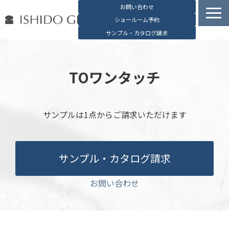
お問い合わせ
ショールーム予約
サンプル・カタログ請求
容器検索
デジタルカタログ
TOワンタッチ
石堂硝子の特長
石堂硝子が選ばれる理由
サンプルは1点からご請求いただけます
お役立ち資料
ブログ
サンプル・カタログ請求
会社概要
English
お問い合わせ