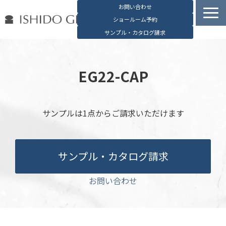
お問い合わせ
ショールーム予約
サンプル・カタログ請求
容器検索
デジタルカタログ
EG22-CAP
石堂硝子の特長
石堂硝子が選ばれる理由
サンプルは1点からご請求いただけます
お役立ち資料
ブログ
サンプル・カタログ請求
会社概要
English
お問い合わせ