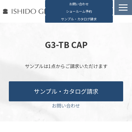
お問い合わせ
ショールーム予約
サンプル・カタログ請求
容器検索
デジタルカタログ
G3-TB CAP
石堂硝子の特長
石堂硝子が選ばれる理由
サンプルは1点からご請求いただけます
お役立ち資料
ブログ
サンプル・カタログ請求
会社概要
English
お問い合わせ