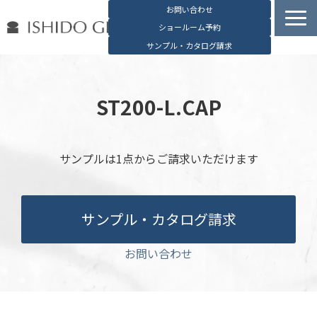
お問い合わせ
ショールーム予約
サンプル・カタログ請求
容器検索
デジタルカタログ
ST200-L.CAP
石堂硝子の特長
石堂硝子が選ばれる理由
サンプルは1点からご請求いただけます
お役立ち資料
ブログ
サンプル・カタログ請求
会社概要
English
お問い合わせ