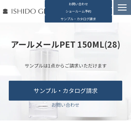
お問い合わせ
ショールーム予約
サンプル・カタログ請求
容器検索
デジタルカタログ
アールメールPET 150ML(28)
石堂硝子の特長
石堂硝子が選ばれる理由
サンプルは1点からご請求いただけます
お役立ち資料
ブログ
サンプル・カタログ請求
会社概要
English
お問い合わせ