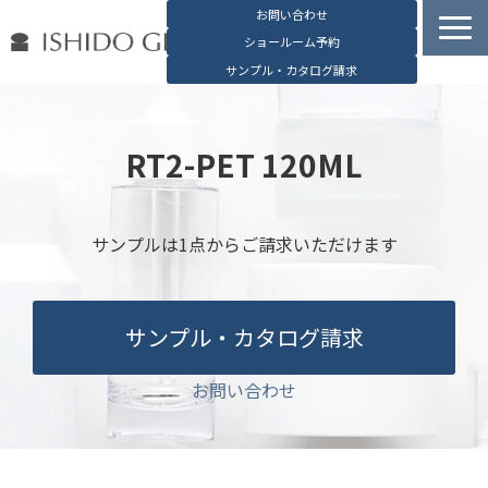
お問い合わせ
ショールーム予約
サンプル・カタログ請求
容器検索
デジタルカタログ
RT2-PET 120ML
石堂硝子の特長
石堂硝子が選ばれる理由
サンプルは1点からご請求いただけます
お役立ち資料
ブログ
サンプル・カタログ請求
会社概要
English
お問い合わせ