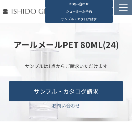
お問い合わせ
ショールーム予約
サンプル・カタログ請求
容器検索
デジタルカタログ
アールメールPET 80ML(24)
石堂硝子の特長
石堂硝子が選ばれる理由
サンプルは1点からご請求いただけます
お役立ち資料
ブログ
サンプル・カタログ請求
会社概要
English
お問い合わせ