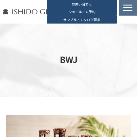
お問い合わせ
ショールーム予約
サンプル・カタログ請求
容器検索
デジタルカタログ
石堂硝子の特長
BWJ
石堂硝子が選ばれる理由
お役立ち資料
ブログ
会社概要
English