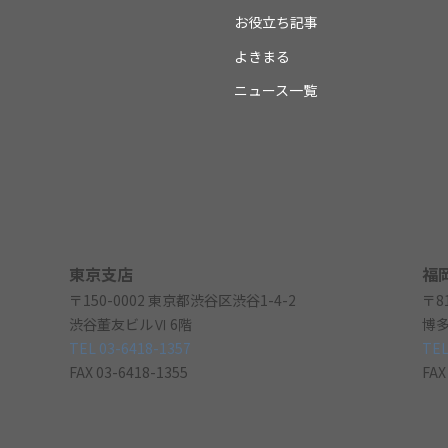
お役立ち記事
よきまる
ニュース一覧
東京支店
福
〒150-0002 東京都渋谷区渋谷1-4-2
〒8
渋谷董友ビルⅥ 6階
博多
TEL 03-6418-1357
TEL
FAX 03-6418-1355
FAX