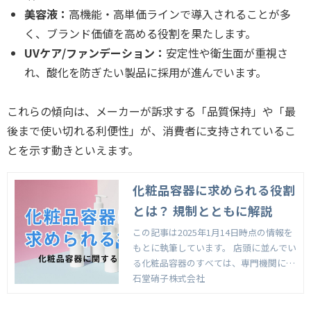
美容液：
高機能・高単価ラインで導入されることが多
く、ブランド価値を高める役割を果たします。
UVケア/ファンデーション：
安定性や衛生面が重視さ
れ、酸化を防ぎたい製品に採用が進んでいます。
これらの傾向は、メーカーが訴求する「品質保持」や「最
後まで使い切れる利便性」が、消費者に支持されているこ
とを示す動きといえます。
化粧品容器に求められる役割
とは？ 規制とともに解説
この記事は2025年1月14日時点の情報を
もとに執筆しています。 店頭に並んでい
る化粧品容器のすべては、専門機関によ
って定められた細かな規制をクリアした
石堂硝子株式会社
ものです。化粧品の販売にあたり、容器
を製造するうえでは、このような規制を