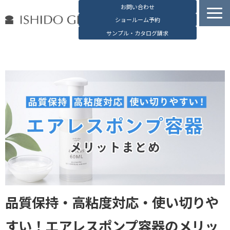
お問い合わせ
ショールーム予約
サンプル・カタログ請求
容器検索
デジタルカタログ
石堂硝子の特長
石堂硝子が選ばれる理由
お役立ち資料
ブログ
会社概要
English
品質保持・高粘度対応・使い切りや
すい！エアレスポンプ容器のメリッ