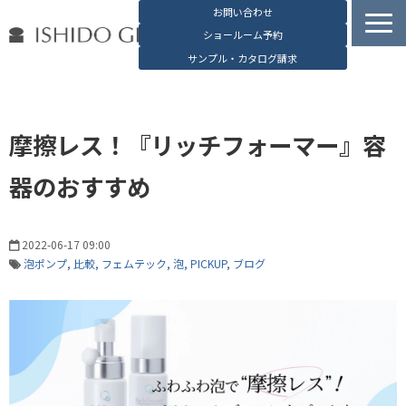
お問い合わせ
ショールーム予約
サンプル・カタログ請求
容器検索
デジタルカタログ
摩擦レス！『リッチフォーマー』容
石堂硝子の特長
器のおすすめ
石堂硝子が選ばれる理由
お役立ち資料
2022-06-17 09:00
ブログ
泡ポンプ
比較
フェムテック
泡
PICKUP
ブログ
会社概要
English