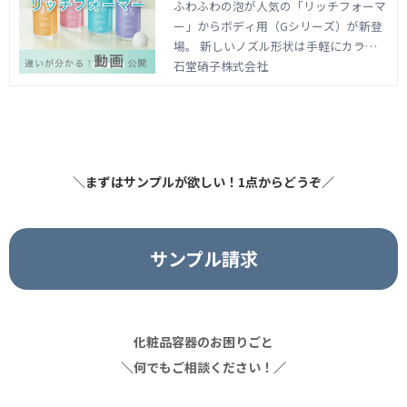
ふわふわの泡が人気の「リッチフォーマ
ー」からボディ用（Gシリーズ）が新登
場。 新しいノズル形状は手軽にカラー
チェンジができるので、さらに幅広いア
石堂硝子株式会社
イテムにリッチフォーマーが使用できる
ようになりました。 「リッチフォーマ
ー for body」を紹介します。
＼まずはサンプルが欲しい！1点からどうぞ／
サンプル請求
化粧品容器のお困りごと
＼
何でもご相談ください！
／