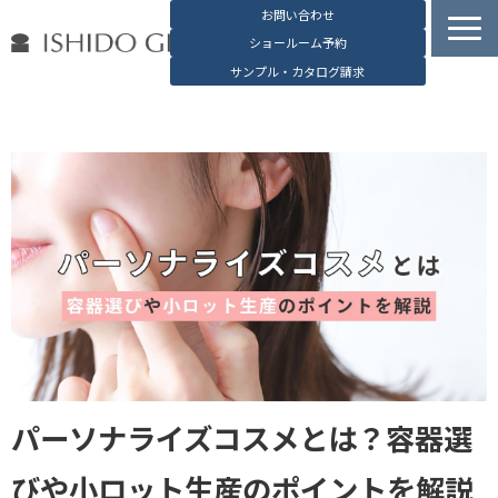
お問い合わせ
ショールーム予約
サンプル・カタログ請求
容器検索
デジタルカタログ
石堂硝子の特長
石堂硝子が選ばれる理由
お役立ち資料
ブログ
会社概要
English
パーソナライズコスメとは？容器選
びや小ロット生産のポイントを解説