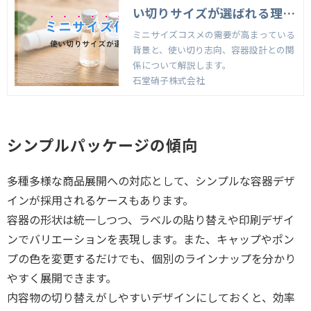
い切りサイズが選ばれる理由
とは
ミニサイズコスメの需要が高まっている
背景と、使い切り志向、容器設計との関
係について解説します。
石堂硝子株式会社
シンプルパッケージの傾向
多種多様な商品展開への対応として、シンプルな容器デザ
インが採用されるケースもあります。
容器の形状は統一しつつ、ラベルの貼り替えや印刷デザイ
ンでバリエーションを表現します。また、キャップやポン
プの色を変更するだけでも、個別のラインナップを分かり
やすく展開できます。
内容物の切り替えがしやすいデザインにしておくと、効率