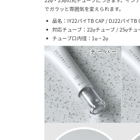
でガラッと雰囲気を変えられます。
品名：IY22パイTB CAP / DJ22パイTB C
対応チューブ：22φチューブ / 25φチュ
チューブ口内径：1φ・2φ