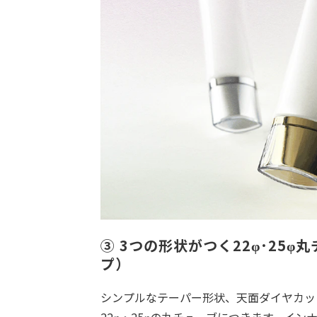
③ 3つの形状がつく22φ･25
プ）
シンプルなテーパー形状、天面ダイヤカッ
22φ・25φの丸チューブにつきます。イ