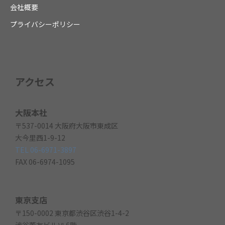
会社概要
プライバシーポリシー
アクセス
大阪本社
〒537-0014 大阪府大阪市東成区
大今里西1-9-12
TEL 06-6971-3897
FAX 06-6974-1095
東京支店
〒150-0002 東京都渋谷区渋谷1-4-2
渋谷董友ビルⅥ 6階