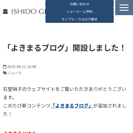
お問い合わせ
ショールーム予約
サンプル・カタログ請求
容器検索
デジタルカタログ
「よきまるブログ」開設しました！
石堂硝子の特長
石堂硝子が選ばれる理由
2025-06-11 16:48
お役立ち資料
ニュース
ブログ
石堂硝子のウェブサイトをご覧いただきありがとうござい
会社概要
ます。
English
このたび新コンテンツ
「よきまるブログ」
が追加されまし
た！