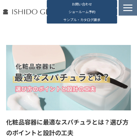
お問い合わせ
ショールーム予約
サンプル・カタログ請求
容器検索
デジタルカタログ
石堂硝子の特長
石堂硝子が選ばれる理由
お役立ち資料
ブログ
会社概要
English
化粧品容器に最適なスパチュラとは？選び方
のポイントと設計の工夫