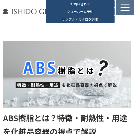
お問い合わせ
ショールーム予約
サンプル・カタログ請求
容器検索
デジタルカタログ
石堂硝子の特長
石堂硝子が選ばれる理由
お役立ち資料
ブログ
会社概要
English
ABS樹脂とは？特徴・耐熱性・用途
を化粧品容器の視点で解説