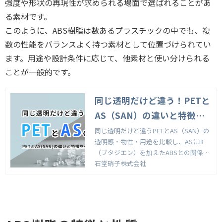
強度や形状の再現性が求められる場面で選ばれることがあ
る素材です。
このように、ABS樹脂は数あるプラスチックの中でも、複
数の性能をバランスよく持つ素材として位置づけられてい
ます。用途や設計条件に応じて、他素材と使い分けられる
ことが一般的です。
同じ透明だけど違う！PETと
AS（SAN）の違いと特徴を
化粧品容器の視点から解説
同じ透明だけど違うPETとAS（SAN）の
透明感・物性・用途を比較し、ASにB
（ブタジエン）を加えたABSとの関係も
あわせて解説します。
石堂硝子株式会社