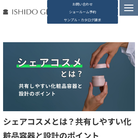
お問い合わせ
ショールーム予約
サンプル・カタログ請求
容器検索
デジタルカタログ
石堂硝子の特長
石堂硝子が選ばれる理由
お役立ち資料
ブログ
会社概要
English
シェアコスメとは？共有しやすい化
粧品容器と設計のポイント